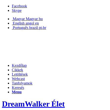
Facebook
Skype
Magyar
Magyar
hu
English
angol
en
Português
brazil
pt-br
Kezdőlap
Cikkek
Letöltések
Webcast
Tanfolyamok
Keresés
Menu
DreamWalker Élet