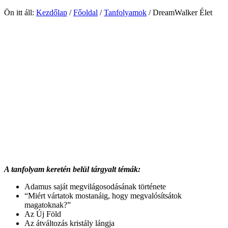
Ön itt áll:
Kezdőlap
/
Főoldal
/
Tanfolyamok
/
DreamWalker Élet
A tanfolyam keretén belül tárgyalt témák:
Adamus saját megvilágosodásának története
“Miért vártatok mostanáig, hogy megvalósítsátok
magatoknak?”
Az Új Föld
Az átváltozás kristály lángja