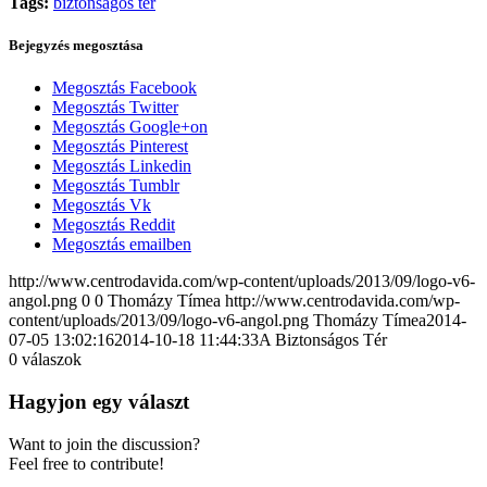
Tags:
biztonságos tér
Bejegyzés megosztása
Megosztás Facebook
Megosztás Twitter
Megosztás Google+on
Megosztás Pinterest
Megosztás Linkedin
Megosztás Tumblr
Megosztás Vk
Megosztás Reddit
Megosztás emailben
http://www.centrodavida.com/wp-content/uploads/2013/09/logo-v6-
angol.png
0
0
Thomázy Tímea
http://www.centrodavida.com/wp-
content/uploads/2013/09/logo-v6-angol.png
Thomázy Tímea
2014-
07-05 13:02:16
2014-10-18 11:44:33
A Biztonságos Tér
0
válaszok
Hagyjon egy választ
Want to join the discussion?
Feel free to contribute!