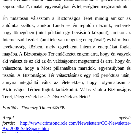
kapcsolatban”, mialatt egyensúlyban és teljességben megmaradunk.
Én tudatosan választom a Biztonságos Teret mindig amikor az
autómba szállok, amikor Linda és én repülőn utazunk, emberek
nagy tömegében (mint például egy bevásárló központ), amikor az
Internetezni kezdek (ami tele van rengeteg energiával!) és bármilyen
tevékenység közben, mely egyébként intenzív energiákat foglal
magába. A Biztonságos Tér emlékeztet engem arra, hogy én vagyok
aki választ és az aki az én valóságomat megteremti és arra, hogy én
választom, hogy a Most pillanatában maradok, egyensúlyban és
tisztán. A Biztonságos Tér választásának egy idő periódusa után,
annyira integrálttá válik az életetekben, hogy folyamatosan a
Biztonságos Térben fogtok tartózkodni. Válasszátok a Biztonságos
Teret, lélegezzétek be – és élvezzétek az életet!
Fordítás: Thomázy Tímea ©2009
Angol nyelvű
forrás:
http://www.crimsoncircle.com/Newsletters/CC-Newsletter-
Apr2008-SafeSpace.htm