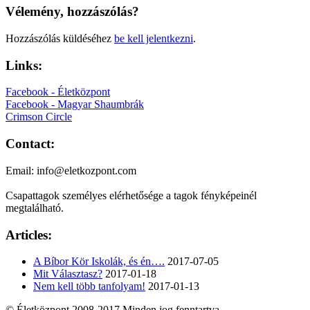
Vélemény, hozzászólás?
Hozzászólás küldéséhez
be kell jelentkezni
.
Links:
Facebook - Életközpont
Facebook - Magyar Shaumbrák
Crimson Circle
Contact:
Email: info@eletkozpont.com
Csapattagok személyes elérhetősége a tagok fényképeinél
megtalálható.
Articles:
A Bíbor Kör Iskolák, és én….
2017-07-05
Mit Választasz?
2017-01-18
Nem kell több tanfolyam!
2017-01-13
© Életközpont 2008-2017 Minden jog fenntartva. -