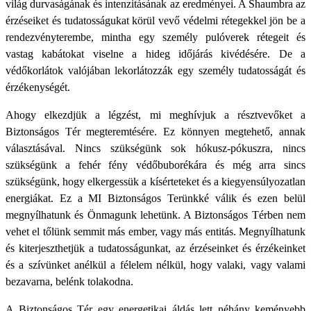
világ durvaságának és intenzitásának az eredményei. A Shaumbra az
érzéseiket és tudatosságukat körül vevő védelmi rétegekkel jön be a
rendezvényterembe, mintha egy személy pulóverek rétegeit és
vastag kabátokat viselne a hideg időjárás kivédésére. De a
védőkorlátok valójában lekorlátozzák egy személy tudatosságát és
érzékenységét.
Ahogy elkezdjük a légzést, mi meghívjuk a résztvevőket a
Biztonságos Tér megteremtésére. Ez könnyen megtehető, annak
választásával. Nincs szükségünk sok hókusz-pókuszra, nincs
szükségünk a fehér fény védőbuborékára és még arra sincs
szükségünk, hogy elkergessük a kísérteteket és a kiegyensúlyozatlan
energiákat. Ez a MI Biztonságos Terünkké válik és ezen belül
megnyílhatunk és Önmagunk lehetünk. A Biztonságos Térben nem
vehet el tőlünk semmit más ember, vagy más entitás. Megnyílhatunk
és kiterjeszthetjük a tudatosságunkat, az érzéseinket és érzékeinket
és a szívünket anélkül a félelem nélkül, hogy valaki, vagy valami
bezavarna, belénk tolakodna.
A Biztonságos Tér egy energetikai áldás lett néhány keményebb