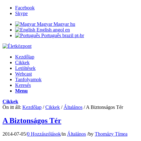
Facebook
Skype
Magyar
Magyar
hu
English
angol
en
Português
brazil
pt-br
Kezdőlap
Cikkek
Letöltések
Webcast
Tanfolyamok
Keresés
Menu
Cikkek
Ön itt áll:
Kezdőlap
/
Cikkek
/
Általános
/
A Biztonságos Tér
A Biztonságos Tér
2014-07-05
/
0 Hozzászólások
/
in
Általános
/
by
Thomázy Tímea