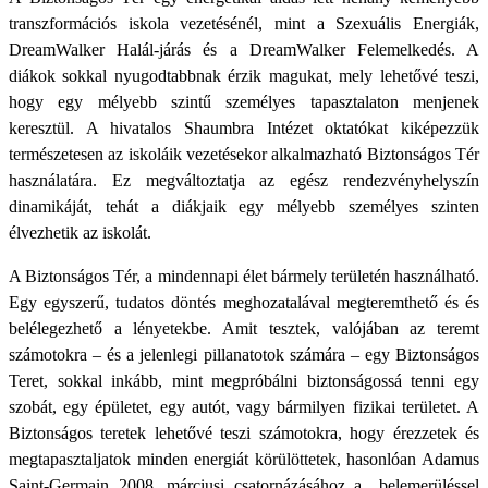
transzformációs iskola vezetésénél, mint a Szexuális Energiák,
DreamWalker Halál-járás és a DreamWalker Felemelkedés. A
diákok sokkal nyugodtabbnak érzik magukat, mely lehetővé teszi,
hogy egy mélyebb szintű személyes tapasztalaton menjenek
keresztül. A hivatalos Shaumbra Intézet oktatókat kiképezzük
természetesen az iskoláik vezetésekor alkalmazható Biztonságos Tér
használatára. Ez megváltoztatja az egész rendezvényhelyszín
dinamikáját, tehát a diákjaik egy mélyebb személyes szinten
élvezhetik az iskolát.
A Biztonságos Tér, a mindennapi élet bármely területén használható.
Egy egyszerű, tudatos döntés meghozatalával megteremthető és és
belélegezhető a lényetekbe. Amit tesztek, valójában az teremt
számotokra – és a jelenlegi pillanatotok számára – egy Biztonságos
Teret, sokkal inkább, mint megpróbálni biztonságossá tenni egy
szobát, egy épületet, egy autót, vagy bármilyen fizikai területet. A
Biztonságos teretek lehetővé teszi számotokra, hogy érezzetek és
megtapasztaljatok minden energiát körülöttetek, hasonlóan Adamus
Saint-Germain 2008. márciusi csatornázásához a „belemerüléssel