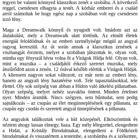
tegyen be valami könnyed klasszikus zenét a szobába. A következő
reggel, csendesen elhagyta a testét. A kórház emberei és a család
arról számoltak be hogy egész nap a szobában volt egy csendesen
izzó fény.
Maga a Dreamwalk könnyű és nyugodt volt. Imádom azt az
átalakulást, mely a Dreamwalk alatt történik. Az elmúlt életek
energiái feloldódnak és az emberi személyisége mögül az angyal
ragyog keresztül. Az út során annak a klasszikus zenének a
viszhangját éreztem, melyet a szobában játszottak le, olyan volt,
mintha egy fényszál hívta volna őt a Virágok Hídja felé. Olyan volt,
mint a muzsika – a családjától érkező szeretet muzsika, mely
átszűrődött azon a zenén. 12 órával később elértük a Virágok Hídját.
A kliensem nagyon sokat változott, ez már nem az emberi lény,
hanem az angyali lény hazatérése volt. Tele tapasztalásokkal, tele
élettel. Oly sok szépség van abban a Hídon való átkelési pillanatban.
Olyan szépség, melyet nehéz szavakba önteni. Minden értelmet
nyer. Minden áramlik. Nincs szégyen, sem bűntudat, sem pedig
sajnálkozás – az csupán az élet megünneplésének egy pillanata, az
csupán egy csodás és szeretett angyal ünneplésének a pillanata.
Az angyalok találkoztak vele a híd közepénél. Elköszöntünk és
néztem ahogy lassan elmegy, haza. Egy mély lélegzettel, elengedtem
a Hidat, a Kristály Birodalmakat, elengedtem a Földközeli
birodalmakat és visszatértem a testembe, a szobámba és a székemre,