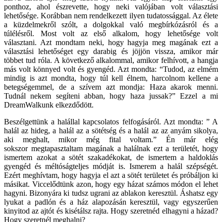
ponthoz, ahol észrevette, hogy neki valójában volt választási
lehetősége. Korábban nem rendelkezett ilyen tudatossággal. Az élete
a küzdelmekről szólt, a dolgokkal való megbírkózásról és a
túlélésről. Most volt az első alkalom, hogy lehetősége volt
választani. Azt mondtam neki, hogy hagyja meg magának ezt a
választási lehetőséget egy darabig és jöjjön vissza, amikor már
többet tud róla. A következő alkalommal, amikor felhívott, a hangja
más volt könnyed volt és gyengéd. Azt mondta: “Tudod, az elmém
mindig is azt mondta, hogy túl kell élnem, harcolnom kellene a
betegségemmel, de a szívem azt mondja: Haza akarok menni.
Tudnál nekem segíteni abban, hogy haza jussak?” Ezzel a mi
DreamWalkunk elkezdődött.
Beszélgettünk a halállal kapcsolatos felfogásáról. Azt mondta: ” A
halál az hideg, a halál az a sötétség és a halál az az anyám sikolya,
aki meghalt, mikor még fital voltam.” Én már elég
sokszor megtapasztaltam magának a halálnak ezt a területét, hogy
ismertem azokat a sötét szakadékokat, de ismertem a haldoklás
gyengéd és méltóságteljes módját is. Ismerem a halál szépségét.
Ezért meghívtam, hogy hagyja el azt a sötét területet és próbáljon ki
másikat. Viccelődtünk azon, hogy egy házat számos módon el lehet
hagyni. Bizonyára ki tudsz ugrani az ablakon keresztül. Áshatsz egy
lyukat a padlón és a ház alapozásán keresztül, vagy egyszerűen
kinyitod az ajtót és kisétálsz rajta. Hogy szeretnéd elhagyni a házad?
Hogy szeretnél meghalni?