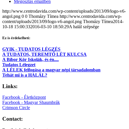
Megosztás emailben
http://www.centrodavida.com/wp-content/uploads/2013/09/logo-v6-
angol.png
0
0
Thomázy Tímea
http://www.centrodavida.com/wp-
content/uploads/2013/09/logo-v6-angol.png
Thomázy Tímea
2014-
10-18 15:00:33
2016-03-10 18:50:29
A halál szépsége
Ez is érdekelheti:
GYIK - TUDATOS LÉGZÉS
A TUDATOS, TEREMTŐ LÉT KULCSA
A Bíbor Kör Iskolák, és én....
Tudatos Lélegzet
A LÉLEK felfogása a magyar népi társadalomban
Tehát mi is a HALÁL?
Links:
Facebook - Életközpont
Facebook - Magyar Shaumbrák
Crimson Circle
Contact: