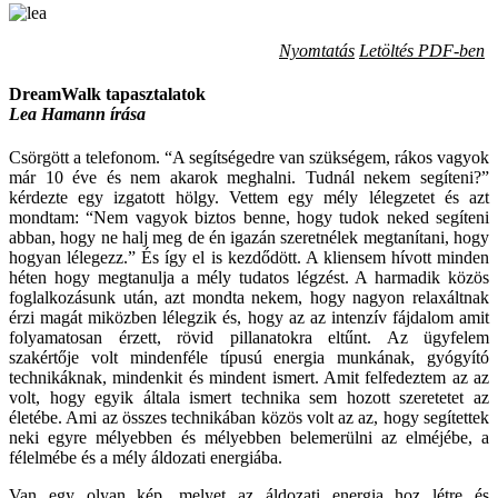
Nyomtatás
Letöltés PDF-ben
DreamWalk tapasztalatok
Lea Hamann írása
Csörgött a telefonom. “A segítségedre van szükségem, rákos vagyok
már 10 éve és nem akarok meghalni. Tudnál nekem segíteni?”
kérdezte egy izgatott hölgy. Vettem egy mély lélegzetet és azt
mondtam: “Nem vagyok biztos benne, hogy tudok neked segíteni
abban, hogy ne halj meg de én igazán szeretnélek megtanítani, hogy
hogyan lélegezz.” És így el is kezdődött. A kliensem hívott minden
héten hogy megtanulja a mély tudatos légzést. A harmadik közös
foglalkozásunk után, azt mondta nekem, hogy nagyon relaxáltnak
érzi magát miközben lélegzik és, hogy az az intenzív fájdalom amit
folyamatosan érzett, rövid pillanatokra eltűnt. Az ügyfelem
szakértője volt mindenféle típusú energia munkának, gyógyító
technikáknak, mindenkit és mindent ismert. Amit felfedeztem az az
volt, hogy egyik általa ismert technika sem hozott szeretetet az
életébe. Ami az összes technikában közös volt az az, hogy segítettek
neki egyre mélyebben és mélyebben belemerülni az elméjébe, a
félelmébe és a mély áldozati energiába.
Van egy olyan kép, melyet az áldozati energia hoz létre és