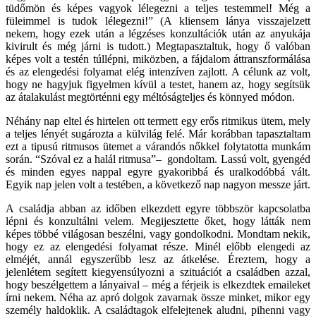
tüdőmön és képes vagyok lélegezni a teljes testemmel! Még a
füleimmel is tudok lélegezni!” (A kliensem lánya visszajelzett
nekem, hogy ezek után a légzéses konzultációk után az anyukája
kivirult és még járni is tudott.) Megtapasztaltuk, hogy ő valóban
képes volt a testén túllépni, miközben, a fájdalom áttranszformálása
és az elengedési folyamat elég intenzíven zajlott. A célunk az volt,
hogy ne hagyjuk figyelmen kívül a testet, hanem az, hogy segítsük
az átalakulást megtörténni egy méltóságteljes és könnyed módon.
Néhány nap eltel és hirtelen ott termett egy erős ritmikus ütem, mely
a teljes lényét sugározta a külvilág felé. Már korábban tapasztaltam
ezt a tipusú ritmusos ütemet a várandós nőkkel folytatotta munkám
során. “Szóval ez a halál ritmusa”– gondoltam. Lassú volt, gyengéd
és minden egyes nappal egyre gyakoribbá és uralkodóbbá vált.
Egyik nap jelen volt a testében, a következő nap nagyon messze járt.
A családja abban az időben elkezdett egyre többször kapcsolatba
lépni és konzultálni velem. Megijesztette őket, hogy látták nem
képes többé világosan beszélni, vagy gondolkodni. Mondtam nekik,
hogy ez az elengedési folyamat része. Minél előbb elengedi az
elméjét, annál egyszerűbb lesz az átkelése. Éreztem, hogy a
jelenlétem segített kiegyensúlyozni a szituációt a családben azzal,
hogy beszélgettem a lányaival – még a férjeik is elkezdtek emaileket
írni nekem. Néha az apró dolgok zavarnak össze minket, mikor egy
személy haldoklik. A családtagok elfelejtenek aludni, pihenni vagy