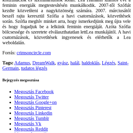
feminin energiák megtestesítésén munkálkodik. 2007-től Szófiát
kezdte közvetíteni a nagyközönség számára. 2007. márciusától
beszél rajta keresztül Szófia a havi csatornázások, közvetítések
során. Szófia meghív minket arra, hogy ismerkedjünk meg újra vele
és hogy fogadjuk be a lelkünk feminin energiáját. Azóta Szófia
bölcsessége és szeretete elválaszthatatlan lettLea munkájától. A havi
csatornázások, közvetítések ingyenesek és elérhetők a Lea
weboldalán.
Forrás:
crimsoncircle.com
Tags:
Adamus
,
DreamWalk
,
gyász
,
halál
,
haldoklás
,
Légzés
,
Saint-
Germain
,
tudatos légzés
Bejegyzés megosztása
Megosztás Facebook
Megosztás Twitter
Megosztás Google+on
Megosztás Pinterest
Megosztás Linkedin
Megosztás Tumblr
Megosztás Vk
Megosztás Reddit