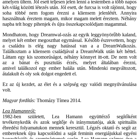
amelyen ültem. Jól esett teljesen jelen lenni a testemben a több napos
két-világ közötti létezés után. Jól esett, de furcsa is volt rájönni, hogy
soha többé nem fogom érezni a kliensem jelenlétét. Annyira
használtnak éreztem magam, mikor magam melett éreztem. Néhány
napba telt hogy pihenjek és újra összekapcsolódjam magammal.
Mondhatom, hogy Dreamwal-ozás az egyik leggyönyörűbb kaland,
melyet két ember megoszthat egymással. Később észrevettem, hogy
a családra is elég nagy hatással van a a DreamWalkozás.
Találkoztam a kliensem családjával a DreamWalk után két héttel.
Láttam egy kis szomorúságot, néhány könnyet itt-ott. De nem volt
az a bánat és pusztulás érzés, melyet általában érezni,
amivel találkozol egy ember halála után. Mindenki megváltozott,
átalakult és oly sok dolgot engedett el.
Ez az új kezdet, az élet és a szépség egy valódi megnyilvánulása
volt.
Magyar fordítás:
Thomázy Tímea 2014.
Lea Hamannról:
1982-ben született, Lea Hamann együttérző segítőként
tevékenykedik és azok segítője és iránymutatója, akik spirituális
ébredési folyamatukon mennek keresztül. Légzés oktató és segít az
embereknek újra kapcsolódni a saját feminin energiájukkal egyéni
konzultációk és szemináriumok során. Lea Hamann számos éve a