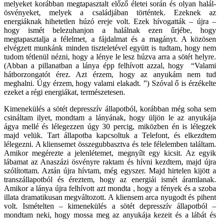
melyeket korábban megtapasztalt előző életei során és olyan halál-
ösvényeket, melyek a családjában történtek. Ezeknek az
energiáknak hihetetlen húzó ereje volt. Ezek hívogatták – újra –
hogy ismét belezuhanjon a halálnak ezen űrjébe, hogy
megtapasztalja a félelmet, a fájdalmat és a magányt. A közösen
elvégzett munkánk minden tiszteletével együtt is tudtam, hogy nem
tudom tétlenül nézni, hogy a lénye le lesz húzva arra a sötét helyre.
(Abban a pillanatban a lánya épp felhívott azzal, hogy “Valami
hátborzongatót érez. Azt érzem, hogy az anyukám nem tud
meghalni. Úgy érzem, hogy valami elakadt. ”) Szóval ő is érzékelte
ezeket a régi energiákat, természetesen.
Kimenekülés a sötét depresszív állapotból, korábban még soha sem
csináltam ilyet, mondtam a lányának, hogy üljön le az anyukája
ágya mellé és lélegezzen úgy 30 percig, miközben én is lélegzek
majd velük. Tart állapotba kapcsoltuk a Telefont, és elkezdtem
lélegezni. A kliensemet összegubbasztva és tele félelemben találtam.
Amikor megérezte a jelenlétemet, megnyílt egy kicsit. Az egyik
lábamat az Anaszázi ösvényre raktam és hívni kezdtem, majd újra
szólítottam. Aztán újra hívtam, még egyszer. Majd hirtelen kijött a
transzállapotból és éreztem, hogy az energiái ismét áramlanak.
Amikor a lánya újra felhívott azt mondta , hogy a fények és a szoba
illata dramatikusan megváltozott. A kliensem arca nyugodt és pihent
volt. Ismételten – kimenekülés a sötét depresszív állapotból –
mondtam neki, hogy mossa meg az anyukája kezeit és a lábát és