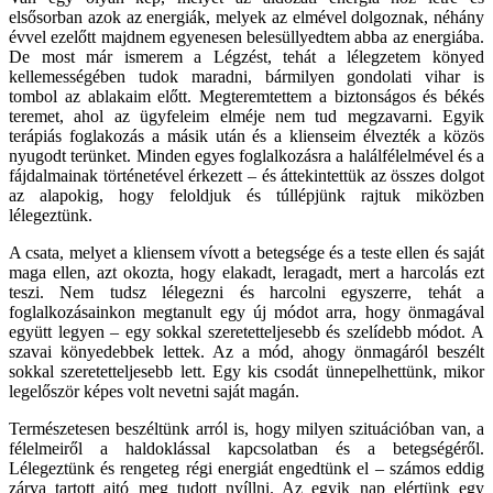
elsősorban azok az energiák, melyek az elmével dolgoznak, néhány
évvel ezelőtt majdnem egyenesen belesüllyedtem abba az energiába.
De most már ismerem a Légzést, tehát a lélegzetem könyed
kellemességében tudok maradni, bármilyen gondolati vihar is
tombol az ablakaim előtt. Megteremtettem a biztonságos és békés
teremet, ahol az ügyfeleim elméje nem tud megzavarni. Egyik
terápiás foglakozás a másik után és a klienseim élvezték a közös
nyugodt terünket. Minden egyes foglalkozásra a halálfélelmével és a
fájdalmainak történetével érkezett – és áttekintettük az összes dolgot
az alapokig, hogy feloldjuk és túllépjünk rajtuk miközben
lélegeztünk.
A csata, melyet a kliensem vívott a betegsége és a teste ellen és saját
maga ellen, azt okozta, hogy elakadt, leragadt, mert a harcolás ezt
teszi. Nem tudsz lélegezni és harcolni egyszerre, tehát a
foglalkozásainkon megtanult egy új módot arra, hogy önmagával
együtt legyen – egy sokkal szeretetteljesebb és szelídebb módot. A
szavai könyedebbek lettek. Az a mód, ahogy önmagáról beszélt
sokkal szeretetteljesebb lett. Egy kis csodát ünnepelhettünk, mikor
legelőször képes volt nevetni saját magán.
Természetesen beszéltünk arról is, hogy milyen szituációban van, a
félelmeiről a haldoklással kapcsolatban és a betegségéről.
Lélegeztünk és rengeteg régi energiát engedtünk el – számos eddig
zárva tartott ajtó meg tudott nyíllni. Az egyik nap elértünk egy