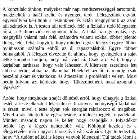
A konzultációinkon, melyeket már napi rendszerességgel tartottunk,
megízleltük a halál szelíd és gyengéd terét. Lélegeztünk együtt,
egyensúlyba kerültünk a testünkben és aztán megnyíltunk az azon
túli szintekre is. A testen túli területek felé, a fizikális tüdő lélegzetén
túlra, a 3 dimenziós világunkon túlra. A halál az egy nyitás, egy
megnyílás valami más felé, számodra valami sokkal többet jelentő
dolog felé. Tehát hagytuk, hogy minden egyes lélegzet egyre többet
nyúthasson számára ebből az új tapasztalásból. Egyre többet
önmagából. A lélegzet elvezette őt ahhoz, hogy gyengéden a saját
lelke karjaiba hulljon, mely már várt rá. Csak arra várt, hogy a
karjaiban tarthassa, hogy vele lehessen. A kliensem szerelmes lett
abba a térbe, abba az állapotba. Hetekkel azelőtt ő mindig csak
beszélni akart és vitatkozni és átbeszélni a problémáit velem. Most
pedig folyton azt kérdezte, hogy “Elkezdhetnénk most azonnal a
légzést?”
Azóta, hogy meghozta a saját döntését arról, hogy elhagyja a fizikai
testét, a teste elkezdett lelassulni és bizonyos mennyiségű fájdalmat
is érzett, mivel a teste olyan sok energiát raktározott el magában.
Mivel a rák átterjedt az egész testére, a tüdeje megtelt folyadékkal.
Minden második napon le kellett hogy csapolják a folyadékot
belőle, így a légzés nehezebbé vált. Köhögni kezdett és a
lélegzetvétel már nagyon fárasztóvá vált számára. Így felfedeztük,
hogy “A tüdőm nélkül is képes vagyok lélegezni! Túl tudok lépni a