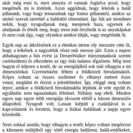
akár még enni is, mert annyira el vannak foglalva azzal, hogy
megértsék mi is történik. Azon aggódnak, hogy lekésik a halál
pillanatát, vagy hogy lemaradnak egy fontos pillanatról, amikor az
utolsó szavait szeretné a haldokló elmondani. Így hát azt mondtam
nekik, hogy nyugodjanak meg, menjenek haza, egyenek és
aludjanak és értsék meg, hogy most már érezhetik is az anyukájukat
és nem csak úgy, vagy olyankor amikor látják, vagy megérintik őt.
Egyik nap az átkelésének ez a ritmikus üteme oly messzire vitte őt,
hogy a lelkének a nagyobbik része már messze járt. Ezen a napon
abbahagytam a hús evést (a DreamWalker iránymutatások szerint
cselekedtem) és elkezdtem az egy órás tudatos légzésem. Még nem
hagyta el teljesen a testét, de az energiájából sok már elhagyta a mi
dimenziónkat. Gyermekként féltem a földközeli birodalmaktól.
Képes voltam az összes szellemet és elhunyt embert észre
venni, meglátni és érezni a jelenlétünket. Így, eléggé meg voltam
lepve, amikor a földközeli birodalmakba léptünk át vele együtt és
egyáltalán nem tapasztaltam félelmet. Néhány nap eltelt. Minden
egyes nap egyre több energiája távozott ebből a három dimenziós
állapotból. Nyugodt volt. Lassan kiépült a családjával is a
kapcsolatunk és éreztem, hogy a fizikai halálának a napja egyre
közeledik.
Nem sokkal azután, hogy elhagyta a testét, képes voltam megérezni
a kliensem múltjából egy sötét energia hullámot, halál-emlékeket,