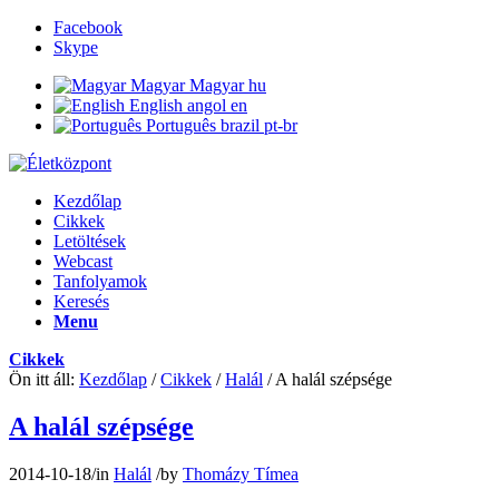
Facebook
Skype
Magyar
Magyar
hu
English
angol
en
Português
brazil
pt-br
Kezdőlap
Cikkek
Letöltések
Webcast
Tanfolyamok
Keresés
Menu
Cikkek
Ön itt áll:
Kezdőlap
/
Cikkek
/
Halál
/
A halál szépsége
A halál szépsége
2014-10-18
/
in
Halál
/
by
Thomázy Tímea